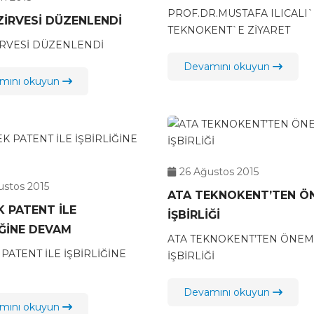
ZİYARET
PROF.DR.MUSTAFA ILICALI
ZİRVESİ DÜZENLENDİ
TEKNOKENT`E ZİYARET
İRVESİ DÜZENLENDİ
Devamını okuyun
mını okuyun
26 Ağustos 2015
ustos 2015
ATA TEKNOKENT’TEN Ö
 PATENT İLE
İŞBİRLİĞİ
İĞİNE DEVAM
ATA TEKNOKENT’TEN ÖNEM
PATENT İLE İŞBİRLİĞİNE
İŞBİRLİĞİ
Devamını okuyun
mını okuyun