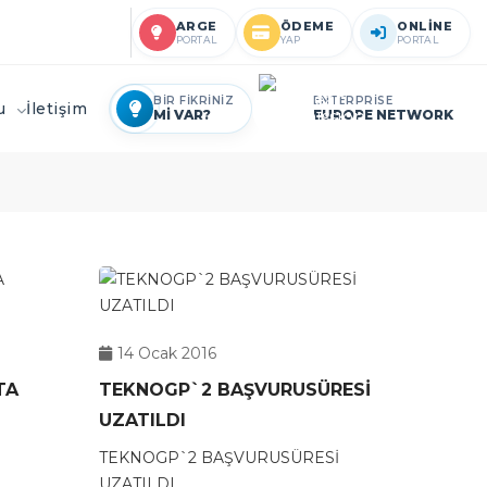
ARGE
ÖDEME
ONLİNE
PORTAL
YAP
PORTAL
BİR FİKRİNİZ
ENTERPRİSE
ru
İletişim
Mİ VAR?
EUROPE NETWORK
14 Ocak 2016
TA
TEKNOGP`2 BAŞVURUSÜRESİ
UZATILDI
TEKNOGP`2 BAŞVURUSÜRESİ
UZATILDI