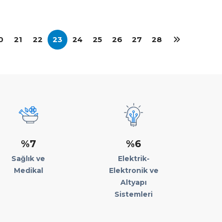
0
21
22
23
24
25
26
27
28
%7
%6
Sağlık ve
Elektrik-
Medikal
Elektronik ve
Altyapı
Sistemleri