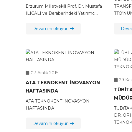
Beraberindeki Yatırımcı Heyet
MİSAFİ
Erzurum Milletvekili Prof. Dr. Mustafa
TRANSFE
ATA Teknokent’i Ziyaret Etti.
ILICALI ve Beraberindeki Yatırımcı...
TTO’NUN
Devamını okuyun
Deva
07 Aralık 2015
29 Ka
ATA TEKNOKENT İNOVASYON
TÜBİT
HAFTASINDA
MÜDÜR
ATA TEKNOKENT İNOVASYON
ATA TE
HAFTASINDA
TÜBİTA
ETTİ
DR. OR
TEKNOKE
Devamını okuyun