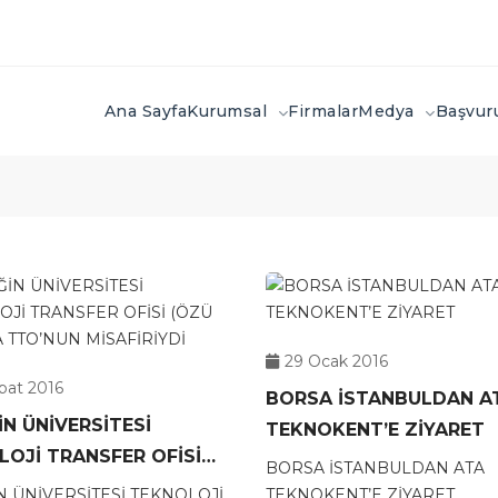
Ana Sayfa
Kurumsal
Firmalar
Medya
Başvu
29 Ocak 2016
bat 2016
BORSA İSTANBULDAN A
N ÜNİVERSİTESİ
TEKNOKENT’E ZİYARET
OJİ TRANSFER OFİSİ
BORSA İSTANBULDAN ATA
TTO) ATA TTO’NUN
N ÜNİVERSİTESİ TEKNOLOJİ
TEKNOKENT’E ZİYARET