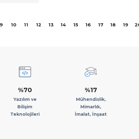
9
10
11
12
13
14
15
16
17
18
19
2
%70
%17
Yazılım ve
Mühendislik,
Bilişim
Mimarlık,
Teknolojileri
İmalat, İnşaat