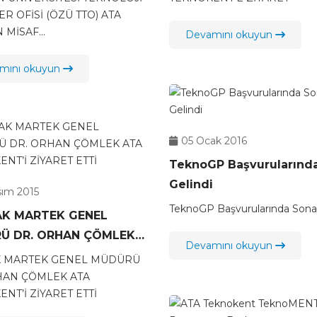
RİYDİ
R OFİSİ (ÖZÜ TTO) ATA
 MİSAF...
Devamını okuyun
mını okuyun
05 Ocak 2016
TeknoGP Başvurularınd
Gelindi
sım 2015
TeknoGP Başvurularında Sona 
AK MARTEK GENEL
Ü DR. ORHAN ÇÖMLEK
Devamını okuyun
KNOKENT’İ ZİYARET
K MARTEK GENEL MÜDÜRÜ
HAN ÇÖMLEK ATA
NT’İ ZİYARET ETTİ