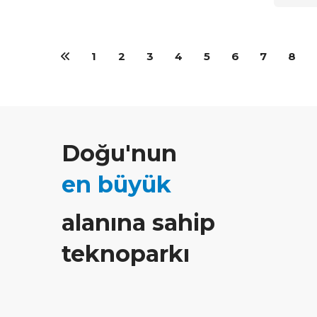
1
2
3
4
5
6
7
8
Doğu'nun
en büyük
alanına sahip
teknoparkı