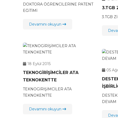
DOKTORA ÖĞRENCİLERİNE PATENT
3.TGB 
EĞİTİMİ
3.TGB Z
Devamını okuyun
Deva
18 Eylül 2015
05 Ağ
TEKNOGİRİŞİMCİLER ATA
DESTEK
TEKNOKENTTE
İŞBİRL
TEKNOGİRİŞİMCİLER ATA
TEKNOKENTTE
DESTEK 
DEVAM
Devamını okuyun
Deva