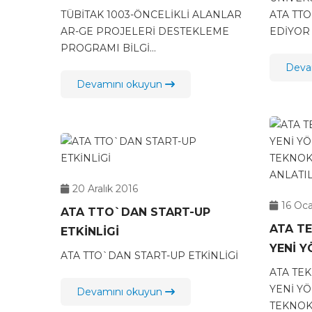
DESTEKLEME PROGRAMI
TÜBİTAK 1003-ÖNCELİKLİ ALANLAR
ATA TT
BİLGİLENDİRME SEMİNERİ
AR-GE PROJELERİ DESTEKLEME
EDİYOR
PROGRAMI BİLGİ...
Deva
Devamını okuyun
20 Aralık 2016
16 Oc
ATA TTO`DAN START-UP
ATA T
ETKİNLİGİ
YENİ 
ATA TTO`DAN START-UP ETKİNLİGİ
TEKNO
ATA TE
ANLATI
YENİ Y
Devamını okuyun
TEKNOK