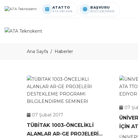
ATATTO
BAŞVURU
ATA ÜNİ-SAN
BİLGİLENDİRME
Ana Sayfa
Haberler
07 Şu
07 Şubat 2017
ÜNİVER
TÜBİTAK 1003-ÖNCELİKLİ
İÇİN ATA TTO ZİYARETLERİ
ALANLAR AR-GE PROJELERİ
DEVAM
ÜNİVERS