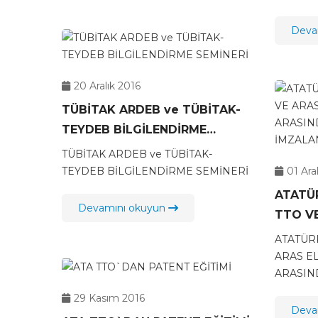
Deva
20 Aralık 2016
TÜBİTAK ARDEB ve TÜBİTAK-
TEYDEB BİLGİLENDİRME
SEMİNERİ
TÜBİTAK ARDEB ve TÜBİTAK-
TEYDEB BİLGİLENDİRME SEMİNERİ
01 Ara
ATATÜR
Devamını okuyun
TTO VE
DAĞITI
ATATÜRK
İŞBİRL
ARAS EL
ARASINDA
İMZAL
29 Kasım 2016
Deva