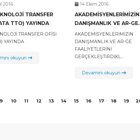
ül 2016
14 Ekim 2016
EKNOLOJİ TRANSFER
AKADEMİSYENLERİMİZİN
(ATA TTO) YAYINDA
DANIŞMANLIK VE AR-GE
FAALİYETLERİNİ
NOLOJİ TRANSFER OFİSİ
AKADEMİSYENLERİMİZİN
GERÇEKLEŞTİRDİKLERİ 
O) YAYINDA
DANIŞMANLIK VE AR-GE
FAALİYETLERİNİ
SIĞIRCILIĞI İŞLETMESİNE
GERÇEKLEŞTİRDİKL...
mını okuyun
ZİYARET GERÇEKLEŞTİRİ
Devamını okuyun
9
10
11
12
13
14
15
16
17
18
19
2