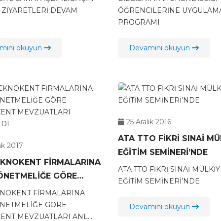
O ZİYARETLERİ DEVAM
ÖĞRENCİLERİNE UYGULAMA
PROGRAMI
mını okuyun
Devamını okuyun
25 Aralık 2016
ATA TTO FİKRİ SINAİ M
ak 2017
EĞİTİM SEMİNERİ’NDE
EKNOKENT FİRMALARINA
ATA TTO FİKRİ SINAİ MÜLKİY
YÖNETMELİĞE GÖRE
EĞİTİM SEMİNERİ’NDE
KENT MEVZUATLARI
KNOKENT FİRMALARINA
LDI
ÖNETMELİĞE GÖRE
Devamını okuyun
ENT MEVZUATLARI ANL...