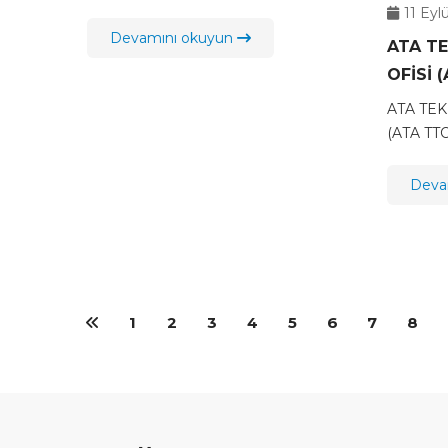
11 Eyl
Devamını okuyun
ATA T
OFİSİ 
ATA TEK
(ATA TT
Deva
1
2
3
4
5
6
7
8