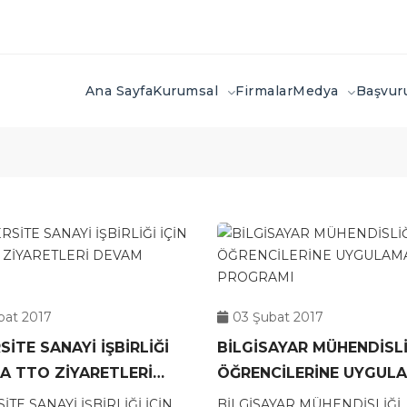
Ana Sayfa
Kurumsal
Firmalar
Medya
Başvu
bat 2017
03 Şubat 2017
SİTE SANAYİ İŞBİRLİĞİ
BİLGİSAYAR MÜHENDİSLİ
ÖĞRENCİLERİNE UYGUL
 EDİYOR
STAJ PROGRAMI
İTE SANAYİ İŞBİRLİĞİ İÇİN
BİLGİSAYAR MÜHENDİSLİĞİ