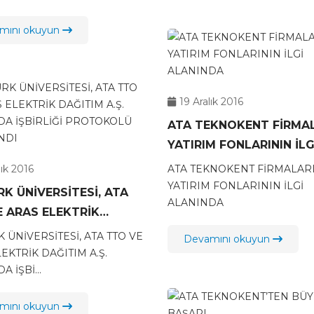
mını okuyun
19 Aralık 2016
ATA TEKNOKENT FİRMA
YATIRIM FONLARININ İLG
ALANINDA
lık 2016
ATA TEKNOKENT FİRMALAR
YATIRIM FONLARININ İLGİ
K ÜNİVERSİTESİ, ATA
ALANINDA
 ARAS ELEKTRİK
M A.Ş. ARASINDA
 ÜNİVERSİTESİ, ATA TTO VE
Devamını okuyun
İĞİ PROTOKOLÜ
EKTRİK DAĞITIM A.Ş.
 İŞBİ...
ANDI
mını okuyun