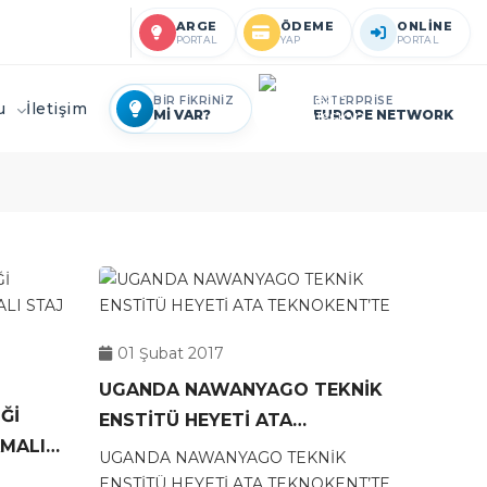
ARGE
ÖDEME
ONLİNE
PORTAL
YAP
PORTAL
BİR FİKRİNİZ
ENTERPRİSE
ru
İletişim
Mİ VAR?
EUROPE NETWORK
01 Şubat 2017
UGANDA NAWANYAGO TEKNİK
Ğİ
ENSTİTÜ HEYETİ ATA
AMALI
TEKNOKENT’TE
UGANDA NAWANYAGO TEKNİK
ENSTİTÜ HEYETİ ATA TEKNOKENT’TE