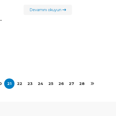
Devamını okuyun
SÜT
LDİ
0
21
22
23
24
25
26
27
28