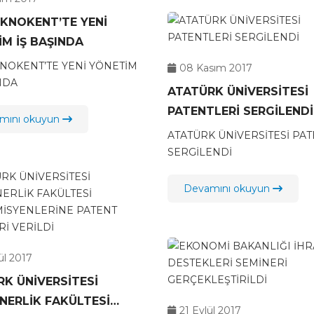
EKNOKENT’TE YENİ
M İŞ BAŞINDA
KNOKENT’TE YENİ YÖNETİM
08 Kasım 2017
NDA
ATATÜRK ÜNİVERSİTESİ
PATENTLERİ SERGİLENDİ
mını okuyun
ATATÜRK ÜNİVERSİTESİ PA
SERGİLENDİ
Devamını okuyun
ül 2017
K ÜNİVERSİTESİ
NERLİK FAKÜLTESİ
21 Eylül 2017