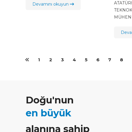
MÜHEN
ATATÜRK
Devamını okuyun
(MMG) 
TEKNOK
MÜHEND
ZİRVES
Deva
1
2
3
4
5
6
7
8
Doğu'nun
en büyük
alanına sahip