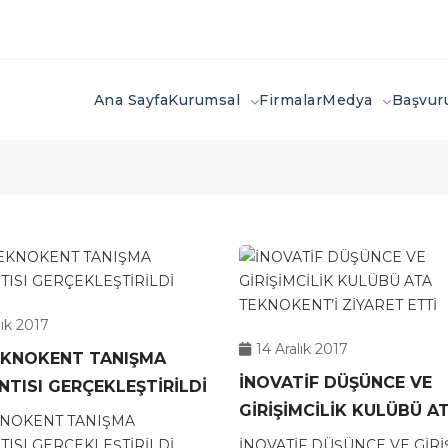
Ana Sayfa
Kurumsal
Firmalar
Medya
Başvu
lık 2017
14 Aralık 2017
EKNOKENT TANIŞMA
İNOVATİF DÜŞÜNCE VE
TISI GERÇEKLEŞTİRİLDİ
GİRİŞİMCİLİK KULÜBÜ A
KNOKENT TANIŞMA
TEKNOKENT’İ ZİYARET E
ISI GERÇEKLEŞTİRİLDİ
İNOVATİF DÜŞÜNCE VE GİRİ