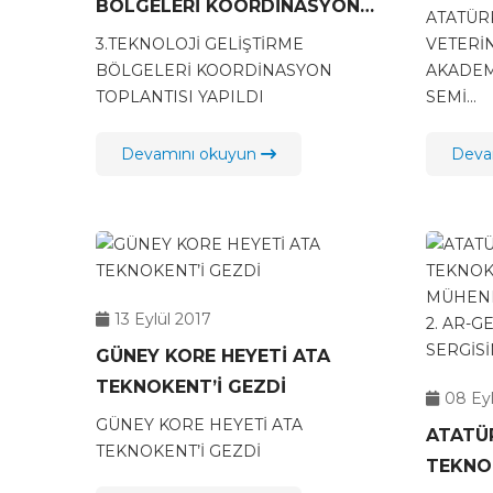
BÖLGELERİ KOORDİNASYON
AKADE
ATATÜRK
TOPLANTISI YAPILDI
SEMİNE
3.TEKNOLOJİ GELİŞTİRME
VETERİ
BÖLGELERİ KOORDİNASYON
AKADEM
TOPLANTISI YAPILDI
SEMİ...
Devamını okuyun
Deva
13 Eylül 2017
GÜNEY KORE HEYETİ ATA
TEKNOKENT’İ GEZDİ
08 Eyl
GÜNEY KORE HEYETİ ATA
ATATÜR
TEKNOKENT’İ GEZDİ
TEKNOKENT, 