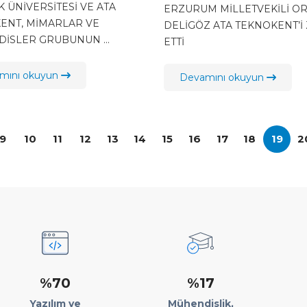
DİSLER GRUBUNUN
ZİYARET ETTİ
 ÜNİVERSİTESİ VE ATA
ERZURUM MİLLETVEKİLİ O
2. AR-GE İNOVASYON
ENT, MİMARLAR VE
DELİGÖZ ATA TEKNOKENT’İ 
İSLER GRUBUNUN ...
İ VE SERGİSİN`DE
ETTİ
mını okuyun
Devamını okuyun
9
10
11
12
13
14
15
16
17
18
19
2
%70
%17
Yazılım ve
Mühendislik,