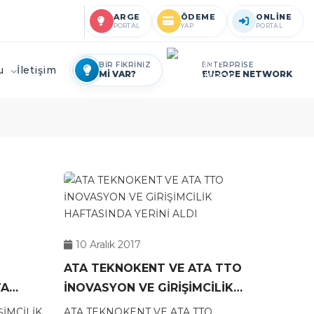
ARGE
ÖDEME
ONLİNE
PORTAL
YAP
PORTAL
BİR FİKRİNİZ
ENTERPRİSE
ru
İletişim
Mİ VAR?
EUROPE NETWORK
10 Aralık 2017
ATA TEKNOKENT VE ATA TTO
TA
İNOVASYON VE GİRİŞİMCİLİK
TTİ
HAFTASINDA YERİNİ ALDI
ŞİMCİLİK
ATA TEKNOKENT VE ATA TTO