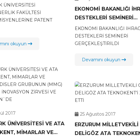
MİSYENLERİNE PATENT
 ÜNİVERSİTESİ
EKONOMİ BAKANLIĞI İH
Rİ VERİLDİ
NERLİK FAKÜLTESİ
DESTEKLERİ SEMİNERİ
İSYENLERİNE PATENT
GERÇEKLEŞTİRİLDİ
EKONOMİ BAKANLIĞI İHRA
DESTEKLERİ SEMİNERİ
GERÇEKLEŞTİRİLDİ
mını okuyun
Devamını okuyun
ül 2017
25 Ağustos 2017
K ÜNİVERSİTESİ VE ATA
ERZURUM MİLLETVEKİLİ
MİMARLAR VE
DELİGÖZ ATA TEKNOKEN