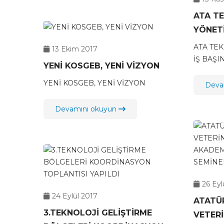
ATA T
YÖNETİ
ATA TE
13 Ekim 2017
İŞ BAŞI
YENİ KOSGEB, YENİ VİZYON
YENİ KOSGEB, YENİ VİZYON
Deva
Devamını okuyun
26 Eyl
24 Eylül 2017
ATATÜR
3.TEKNOLOJİ GELİŞTİRME
VETERİ