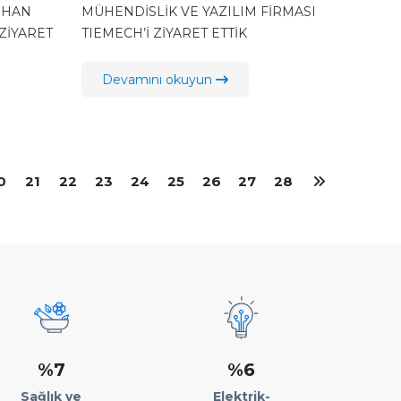
ETTİK
RHAN
MÜHENDİSLİK VE YAZILIM FİRMASI
ZİYARET
TIEMECH’İ ZİYARET ETTİK
Devamını okuyun
0
21
22
23
24
25
26
27
28
%7
%6
Sağlık ve
Elektrik-