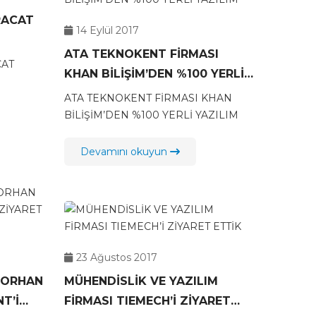
RACAT
14 Eylül 2017
ATA TEKNOKENT FİRMASI
CAT
KHAN BİLİŞİM’DEN %100 YERLİ
YAZILIM
ATA TEKNOKENT FİRMASI KHAN
BİLİŞİM’DEN %100 YERLİ YAZILIM
Devamını okuyun
23 Ağustos 2017
 ORHAN
MÜHENDİSLİK VE YAZILIM
T’İ
FİRMASI TIEMECH’İ ZİYARET