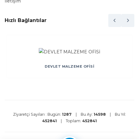
İletişim
Hızlı Bağlantılar
DEVLET MALZEME OFİSİ
Ziyaretçi Sayıları :
Bugün:
1287
|
Bu Ay:
14598
|
Bu Yıl:
452841
|
Toplam:
452841