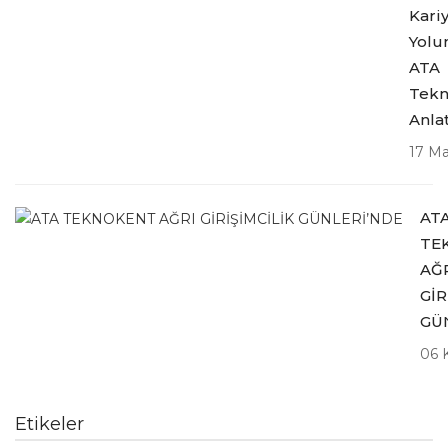
Kari
Yolu
ATA
Tekn
Anlat
17 Ma
AT
TE
AĞ
GİR
GÜ
06 
Etikeler