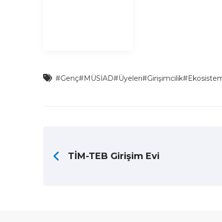
#Genç
#MÜSİAD
#Üyeleri
#Girişimcilik
#Ekosiste
TİM-TEB Girişim Evi