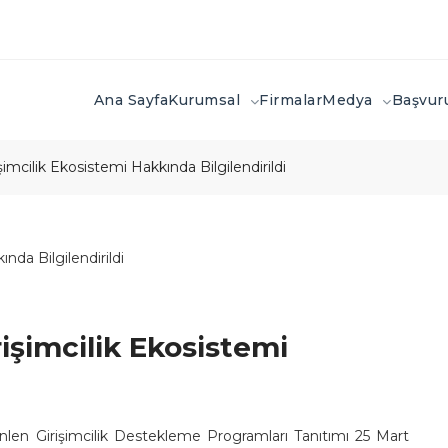
Ana Sayfa
Kurumsal
Firmalar
Medya
Başvu
mcilik Ekosistemi Hakkında Bilgilendirildi
işimcilik Ekosistemi
en Girişimcilik Destekleme Programları Tanıtımı 25 Mart