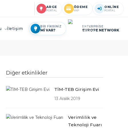
ARGE
ÖDEME
ONLİNE
PORTAL
YAP
PORTAL
BİR FİKRİNİZ
ENTERPRİSE
ru
İletişim
Mİ VAR?
EUROPE NETWORK
Diğer etkinlikler
TİM-TEB Girişim Evi
13 Aralık 2019
Verimlilik ve
Teknoloji Fuarı