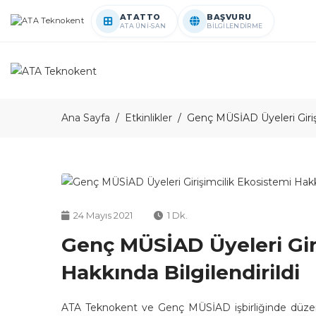
ATATTO
BAŞVURU
ATA ÜNİ-SAN
BİLGİLENDİRME
Ana Sayfa
Etkinlikler
Genç MÜSİAD Üyeleri Girişi
24 Mayıs 2021
1 Dk.
Genç MÜSİAD Üyeleri Gir
Hakkında Bilgilendirildi
ATA Teknokent ve Genç MÜSİAD işbirliğinde düzenl