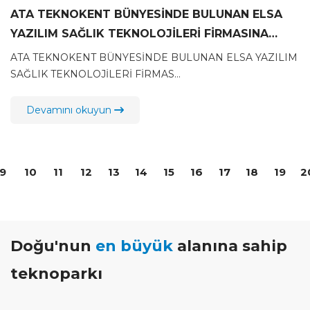
ATA TEKNOKENT BÜNYESİNDE BULUNAN ELSA
YAZILIM SAĞLIK TEKNOLOJİLERİ FİRMASINA
PLAKET TAKDİMİ
ATA TEKNOKENT BÜNYESİNDE BULUNAN ELSA YAZILIM
SAĞLIK TEKNOLOJİLERİ FİRMAS...
Devamını okuyun
9
10
11
12
13
14
15
16
17
18
19
2
Doğu'nun
en büyük
alanına sahip
teknoparkı