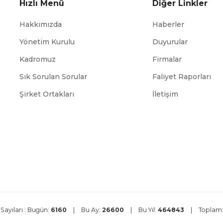
Hızlı Menü
Diğer Linkler
Hakkımızda
Haberler
Yönetim Kurulu
Duyurular
Kadromuz
Firmalar
Sık Sorulan Sorular
Faliyet Raporları
ABİGEM
TÜİK
Şirket Ortakları
İletişim
Sayıları :
Bugün:
6160
|
Bu Ay:
26600
|
Bu Yıl:
464843
|
Toplam