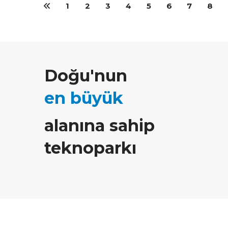
1
2
3
4
5
6
7
8
Doğu'nun
en büyük
alanına sahip
teknoparkı