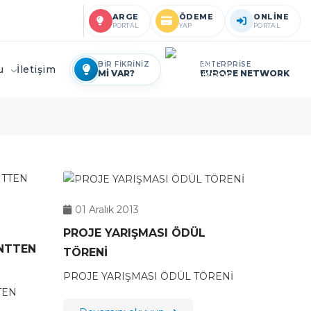
ARGE
ÖDEME
ONLİNE
PORTAL
YAP
PORTAL
BİR FİKRİNİZ
ENTERPRİSE
ru
İletişim
Mİ VAR?
EUROPE NETWORK
01 Aralık 2013
PROJE YARIŞMASI ÖDÜL
NTTEN
TÖRENİ
PROJE YARIŞMASI ÖDÜL TÖRENİ
TEN