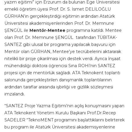
yazım eğitimi” için Erzurum da bulunan Ege Üniversitesi
emekli öğretim üyesi Prof. Dr. S. İsmet DELİLOĞLU
GÜRHAN’ın gerçekleştirdiği eğitimin ardından Atatürk
Üniversitesi akademisyenlerinden Prof. Dr. Memnune
ŞENGÜL ile
Mentör-Mentee
programına katıldı. Mentee
olan Prof. Dr. Memnune ŞENGÜL tarafından TÜBİTAK-
SANTEZ gibi ulusal bir programa yapılacak başvuru için
Mentör olan GÜRHAN, Mentee’ye tecrübelerini aktararak
nitelikli bir proje çıkarılması için destek verdi. Ayrıca İnşaat
mühendisliği doktora öğrencisi Sına ROHİ’nin SANTEZ
projesi için de mentörlük sağladı. ATA Teknokent toplantı
salonunda gerçekleştirilen danışmanlık toplantılarının
ardından taraflar arasında işbirliği ve gizlilik sözleşmesi
imzalandı.
“SANTEZ Proje Yazma Eğitimi’nin açılış konuşmasını yapan
ATA Teknokent Yönetim Kurulu Başkanı Prof.Dr.Recep
SADELER “TeknoMENT programını başlattıklarını belirterek
bu program ile Atatürk Üniversitesi akademisyenlerine