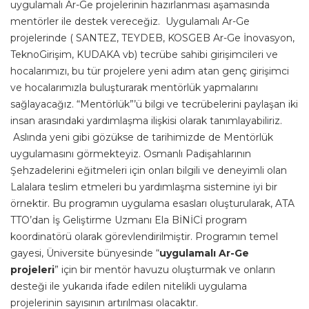
uygulamalı Ar-Ge projelerinin hazırlanması aşamasında
mentörler ile destek vereceğiz. Uygulamalı Ar-Ge
projelerinde ( SANTEZ, TEYDEB, KOSGEB Ar-Ge İnovasyon,
TeknoGirişim, KUDAKA vb) tecrübe sahibi girişimcileri ve
hocalarımızı, bu tür projelere yeni adım atan genç girişimci
ve hocalarımızla buluşturarak mentörlük yapmalarını
sağlayacağız. “Mentörlük”’ü bilgi ve tecrübelerini paylaşan iki
insan arasındaki yardımlaşma ilişkisi olarak tanımlayabiliriz.
Aslında yeni gibi gözükse de tarihimizde de Mentörlük
uygulamasını görmekteyiz. Osmanlı Padişahlarının
Şehzadelerini eğitmeleri için onları bilgili ve deneyimli olan
Lalalara teslim etmeleri bu yardımlaşma sistemine iyi bir
örnektir. Bu programın uygulama esasları oluşturularak, ATA
TTO’dan İş Geliştirme Uzmanı Ela BİNİCİ program
koordinatörü olarak görevlendirilmiştir. Programın temel
gayesi, Üniversite bünyesinde “
uygulamalı Ar-Ge
projeleri
” için bir mentör havuzu oluşturmak ve onların
desteği ile yukarıda ifade edilen nitelikli uygulama
projelerinin sayısının artırılması olacaktır.