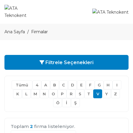
Ana Sayfa
Firmalar
Filtrele Seçenekleri
Tümü
4
A
B
C
D
E
F
G
H
I
K
L
M
N
O
P
R
S
T
V
Y
Z
Ö
İ
Ş
Toplam
2
firma listeleniyor.