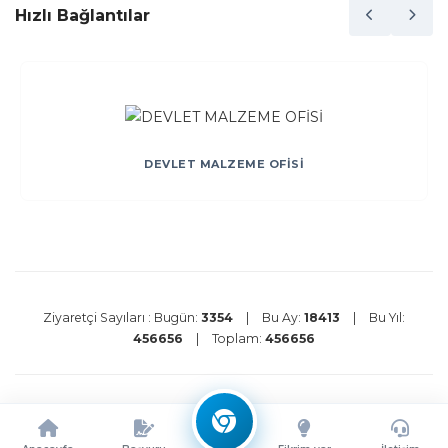
Hızlı Bağlantılar
DEVLET MALZEME OFİSİ
Ziyaretçi Sayıları :
Bugün:
3354
|
Bu Ay:
18413
|
Bu Yıl:
456656
|
Toplam:
456656
Kullanım Şartları
Gizlilik Politikası
Çerez Politikası
©
2026 Ata Teknokent Tüm Hakları Saklıdır.