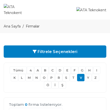
Ana Sayfa
Firmalar
Filtrele Seçenekleri
Tümü
4
A
B
C
D
E
F
G
H
I
K
L
M
N
O
P
R
S
T
V
Y
Z
Ö
İ
Ş
Toplam
0
firma listeleniyor.