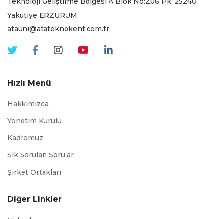
Teknoloji Geliştirme Bölgesi A Blok No:Z06 Pk. 25240
Yakutiye ERZURUM
atauni@atateknokent.com.tr
Hızlı Menü
Hakkımızda
Yönetim Kurulu
Kadromuz
Sık Sorulan Sorular
Şirket Ortakları
Diğer Linkler