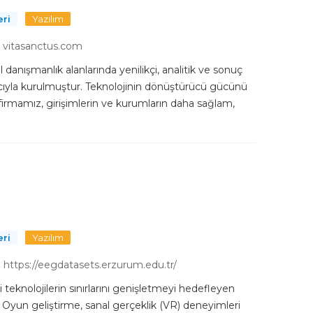
eri
Yazılım
vitasanctus.com
l danışmanlık alanlarında yenilikçi, analitik ve sonuç
yla kurulmuştur. Teknolojinin dönüştürücü gücünü
 firmamız, girişimlerin ve kurumların daha sağlam,
eri
Yazılım
https://eegdatasets.erzurum.edu.tr/
teknolojilerin sınırlarını genişletmeyi hedefleyen
ır. Oyun geliştirme, sanal gerçeklik (VR) deneyimleri