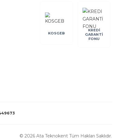
KREDİ
İŞKUR
KOSGEB
ABİGE
GARANTİ
FONU
449673
©
2026 Ata Teknokent Tüm Hakları Saklıdır.