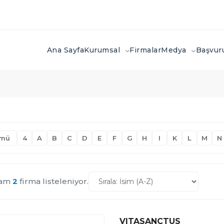
Ana Sayfa
Kurumsal
Firmalar
Medya
Başvu
mü
4
A
B
C
D
E
F
G
H
I
K
L
M
N
lam
2
firma listeleniyor.
VITASANCTUS