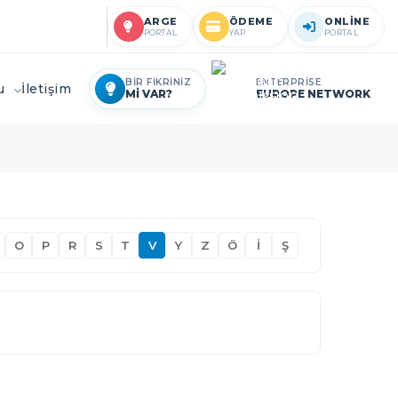
ARGE
ÖDEME
ONLİNE
PORTAL
YAP
PORTAL
BİR FİKRİNİZ
ENTERPRİSE
ru
İletişim
Mİ VAR?
EUROPE NETWORK
O
P
R
S
T
V
Y
Z
Ö
İ
Ş