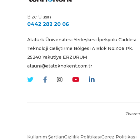
Bize Ulaşın
0442 282 20 06
Atatürk Üniversitesi Yerleşkesi İpekyolu Caddesi
Teknoloji Geliştirme Bölgesi A Blok No:Z06 Pk.
25240 Yakutiye ERZURUM
atauni@atateknokent.com.tr
Ziyaretç
Kullanım Şartları
Gizlilik Politikası
Çerez Politikası