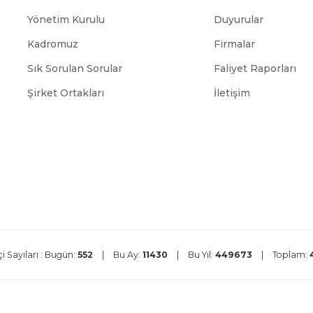
Yönetim Kurulu
Duyurular
Kadromuz
Firmalar
Sık Sorulan Sorular
Faliyet Raporları
DEVLET
ABİGEM
TÜİK
DEİK
MALZEME
OFİSİ
Şirket Ortakları
İletişim
i Sayıları :
Bugün:
552
|
Bu Ay:
11430
|
Bu Yıl:
449673
|
Toplam: