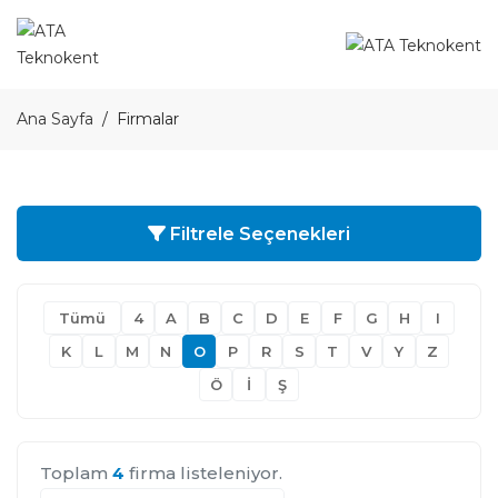
Ana Sayfa
Firmalar
Filtrele Seçenekleri
Tümü
4
A
B
C
D
E
F
G
H
I
K
L
M
N
O
P
R
S
T
V
Y
Z
Ö
İ
Ş
Toplam
4
firma listeleniyor.