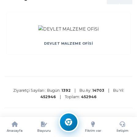
DEVLET MALZEME OFİSİ
Ziyaretçi Sayıları :
Bugün:
1392
|
Bu Ay:
14703
|
Bu Yıl:
452946
|
Toplam:
452946
Kullanım Şartları
Gizlilik Politikası
Çerez Politikası
©
2026 Ata Teknokent Tüm Hakları Saklıdır.
Anasayfa
Başvuru
Fikrim var
İletişim