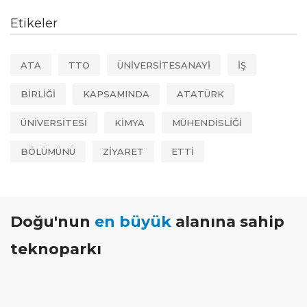
Etikeler
ATA
TTO
ÜNİVERSİTESANAYİ
İŞ
BİRLİĞİ
KAPSAMINDA
ATATÜRK
ÜNİVERSİTESİ
KİMYA
MÜHENDİSLİĞİ
BÖLÜMÜNÜ
ZİYARET
ETTİ
Doğu'nun
en büyük
alanına sahip
teknoparkı