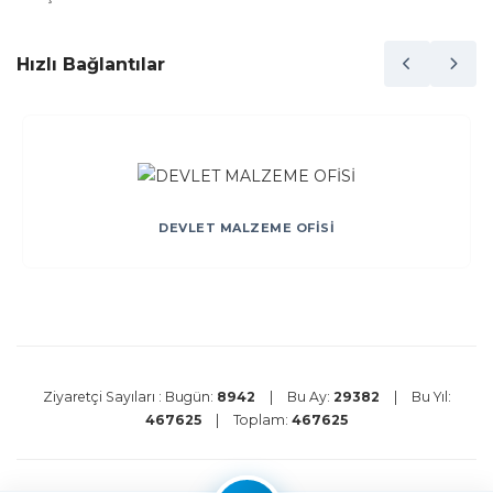
Hızlı Bağlantılar
DEVLET MALZEME OFİSİ
Ziyaretçi Sayıları :
Bugün:
8942
|
Bu Ay:
29382
|
Bu Yıl:
467625
|
Toplam:
467625