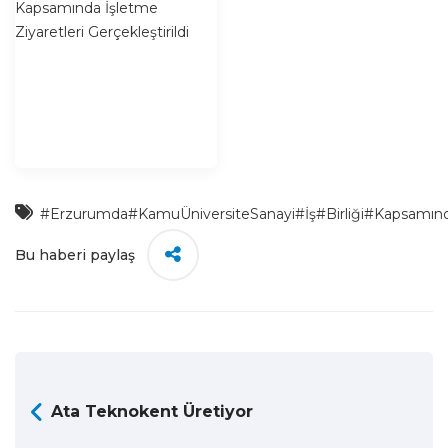
#Erzurumda
#KamuÜniversiteSanayi
#İş
#Birliği
#Kapsamın
Bu haberi paylaş
Ata Teknokent Üretiyor