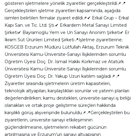
gösteren işletmelere yönelik ziyaretler gerçekleştirildi📌
📍
Gerçekleştirilen işletme ziyaretleri kapsamında, aşağıda
isimleri belirtilen firmalar ziyaret edildi📌
✔ Erkal Grup – Erkal
Kapı San. ve Tic. Ltd. Şti.
✔ Erkardem Metal Sanayi Limited
Şirketi
✔ Bayramoğlu Yem ve Un Sanayi Anonim Şirketi
✔ Er
İkram Süt Ürünleri Limited Şirketi
📍İşletme ziyaretlerine;
KOSGEB Erzurum Müdürü Lütfullah Aktaş, Erzurum Teknik
Üniversitesi Kamu-Üniversite-Sanayi İlişkilerinden sorumlu
Öğretim Üyesi Doç. Dr. İsmail Hakkı Korkmaz ve Atatürk
Üniversitesi Kamu-Üniversite-Sanayi İlişkilerinden sorumlu
Öğretim Üyesi Doç. Dr. Yakup Uzun katılım sağladı📌
📍
Ziyaretler sırasında işletmelerin üretim kapasiteleri,
teknolojik altyapıları, karşılaştıkları sorunlar ve yatırım planları
değerlendirilirken; kamu destekleri, üniversite-sanayi iş birliği
olanakları ve ortak proje geliştirme süreçleri hakkında
karşılıklı görüş alışverişinde bulunuldu📌
📍Gerçekleştirilen bu
ziyaretlerin, üniversite-sanayi etkileşiminin
güçlendirilmesine, işletmelerin rekabet gücünün
artırılmasına ve Erzurum’un sanayi altyapısının