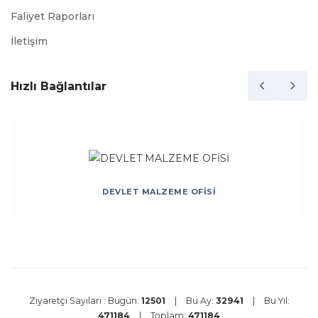
Faliyet Raporları
İletişim
Hızlı Bağlantılar
DEVLET MALZEME OFİSİ
Ziyaretçi Sayıları :
Bugün:
12501
|
Bu Ay:
32941
|
Bu Yıl:
471184
|
Toplam:
471184