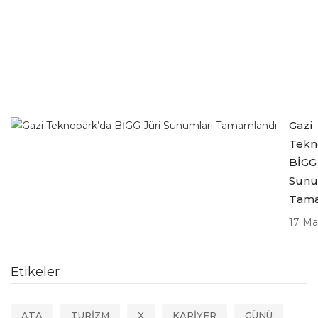
Gazi
Tekn
BİGG
Sunu
Tama
17 Ma
Etikeler
ATA
TURİZM
X
KARİYER
GÜNÜ