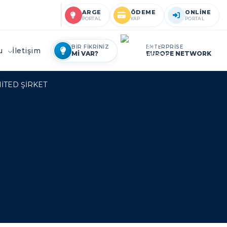
ARGE
ÖDEME
ONLİNE
PORTAL
YAP
PORTAL
BİR FİKRİNİZ
ENTERPRİSE
ru
İletişim
Mİ VAR?
EUROPE NETWORK
İTED ŞİRKET