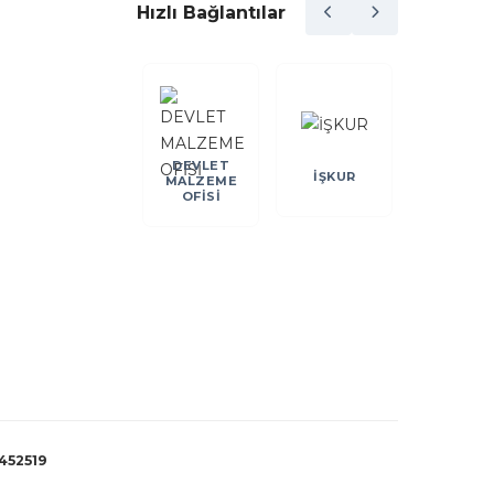
Hızlı Bağlantılar
DEVLET
DEİK
İŞKUR
KOSGE
MALZEME
OFİSİ
452519