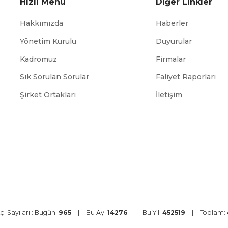
Hızlı Menü
Diğer Linkler
Hakkımızda
Haberler
Yönetim Kurulu
Duyurular
Kadromuz
Firmalar
Sık Sorulan Sorular
Faliyet Raporları
ABİGEM
TÜİK
Şirket Ortakları
İletişim
çi Sayıları :
Bugün:
965
|
Bu Ay:
14276
|
Bu Yıl:
452519
|
Toplam: