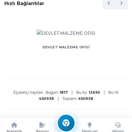
Hızlı Bağlantılar
DEVLET MALZEME OFİSİ
Ziyaretçi Sayıları :
Bugün:
1817
|
Bu Ay:
12695
|
Bu Yıl:
450938
|
Toplam:
450938
Kullanım Şartları
Gizlilik Politikası
Çerez Politikası
©
2026 Ata Teknokent Tüm Hakları Saklıdır.
Anasayfa
Başvuru
Fikrim var
İletişim