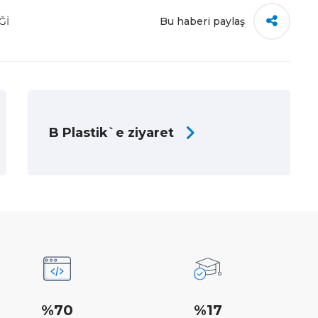
Ğİ
Bu haberi paylaş
B Plastik`e ziyaret
%70
%17