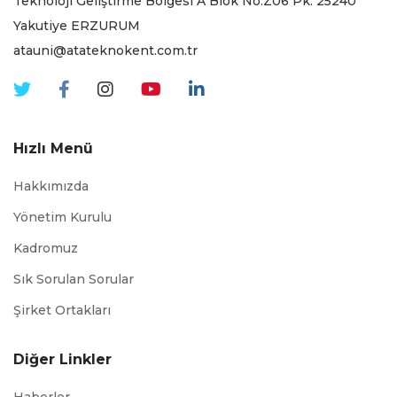
Teknoloji Geliştirme Bölgesi A Blok No:Z06 Pk. 25240
Yakutiye ERZURUM
atauni@atateknokent.com.tr
Hızlı Menü
Hakkımızda
Yönetim Kurulu
Kadromuz
Sık Sorulan Sorular
Şirket Ortakları
Diğer Linkler