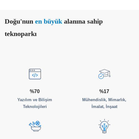
Doğu'nun
en büyük
alanına sahip
teknoparkı
%70
%17
Yazılım ve Bilişim
Mühendislik, Mimarlık,
Teknolojileri
İmalat, İnşaat