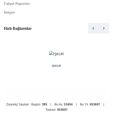
Faliyet Raporları
İletişim
Hızlı Bağlantılar
İŞKUR
Ziyaretçi Sayıları :
Bugün:
395
|
Bu Ay:
15454
|
Bu Yıl:
453697
|
Toplam:
453697