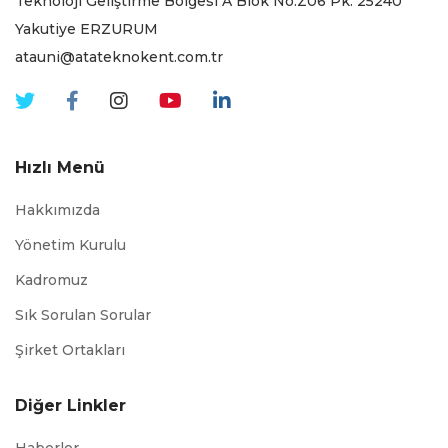
Teknoloji Geliştirme Bölgesi A Blok No:Z06 Pk. 25240
Yakutiye ERZURUM
atauni@atateknokent.com.tr
Hızlı Menü
Hakkımızda
Yönetim Kurulu
Kadromuz
Sık Sorulan Sorular
Şirket Ortakları
Diğer Linkler