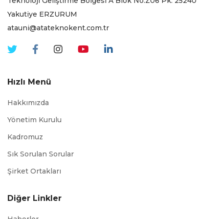
Teknoloji Geliştirme Bölgesi A Blok No:Z06 Pk. 25240
Yakutiye ERZURUM
atauni@atateknokent.com.tr
Hızlı Menü
Hakkımızda
Yönetim Kurulu
Kadromuz
Sık Sorulan Sorular
Şirket Ortakları
Diğer Linkler