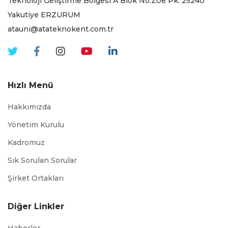
Teknoloji Geliştirme Bölgesi A Blok No:Z06 Pk. 25240
Yakutiye ERZURUM
atauni@atateknokent.com.tr
Hızlı Menü
Hakkımızda
Yönetim Kurulu
Kadromuz
Sık Sorulan Sorular
Şirket Ortakları
Diğer Linkler