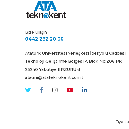
Bize Ulaşın
0442 282 20 06
Atatürk Üniversitesi Yerleşkesi İpekyolu Caddesi
Teknoloji Geliştirme Bölgesi A Blok No:Z06 Pk.
25240 Yakutiye ERZURUM
atauni@atateknokent.com.tr
Ziyaretç