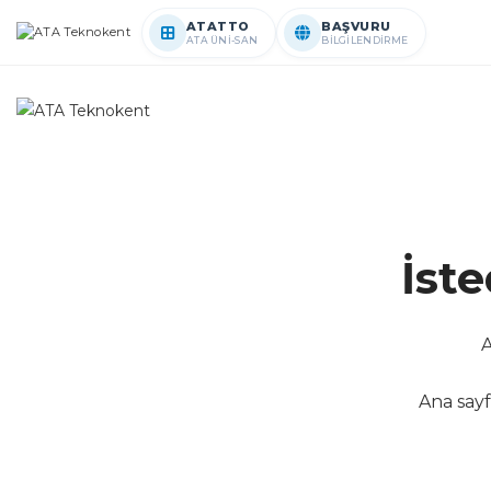
ATATTO
BAŞVURU
ATA ÜNİ-SAN
BİLGİLENDİRME
İst
A
Ana sayf