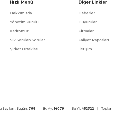
Hızlı Menü
Diğer Linkler
Hakkımızda
Haberler
Yönetim Kurulu
Duyurular
Kadromuz
Firmalar
Sık Sorulan Sorular
Faliyet Raporları
ABİGEM
TÜİK
Şirket Ortakları
İletişim
i Sayıları :
Bugün:
768
|
Bu Ay:
14079
|
Bu Yıl:
452322
|
Toplam: