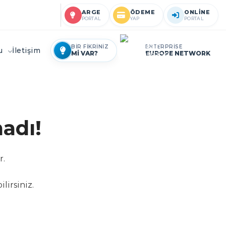
ARGE
ÖDEME
ONLİNE
PORTAL
YAP
PORTAL
BİR FİKRİNİZ
ENTERPRİSE
ru
İletişim
Mİ VAR?
EUROPE NETWORK
adı!
r.
lirsiniz.