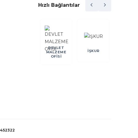
Hızlı Bağlantılar
DEVLET
DEİK
İŞKUR
KOSGE
MALZEME
OFİSİ
452322