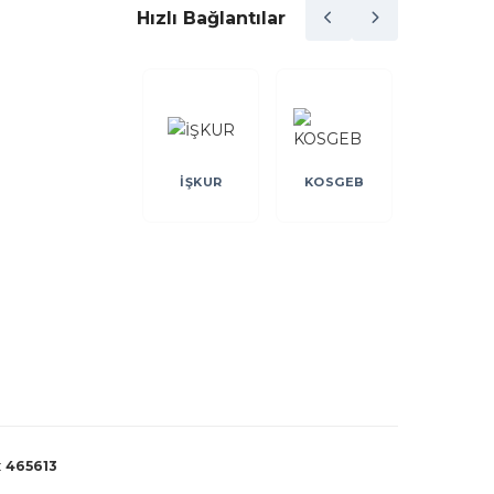
Hızlı Bağlantılar
KREDİ
İŞKUR
KOSGEB
AB
E
GARANTİ
FONU
:
465613