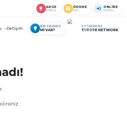
ARGE
ÖDEME
ONLİNE
PORTAL
YAP
PORTAL
BİR FİKRİNİZ
ENTERPRİSE
ru
İletişim
Mİ VAR?
EUROPE NETWORK
adı!
r.
lirsiniz.