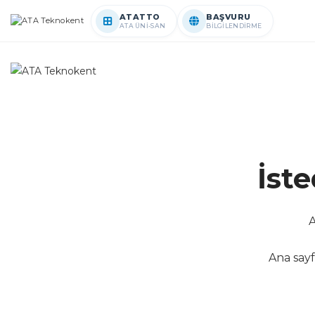
ATATTO
BAŞVURU
ATA ÜNİ-SAN
BİLGİLENDİRME
İst
A
Ana sayf