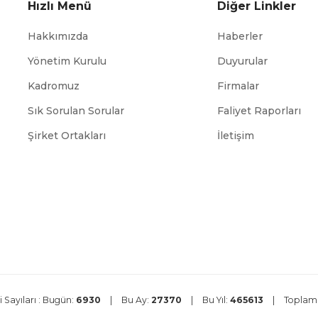
Hızlı Menü
Diğer Linkler
Hakkımızda
Haberler
Yönetim Kurulu
Duyurular
Kadromuz
Firmalar
Sık Sorulan Sorular
Faliyet Raporları
DEVLET
ABİGEM
TÜİK
DEİK
MALZEM
OFİSİ
Şirket Ortakları
İletişim
 Sayıları :
Bugün:
6930
|
Bu Ay:
27370
|
Bu Yıl:
465613
|
Toplam