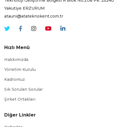
Teknoloji Geliştirme Bölgesi A Blok No:Z06 Pk. 25240
Yakutiye ERZURUM
atauni@atateknokent.com.tr
Hızlı Menü
Hakkımızda
Yönetim Kurulu
Kadromuz
Sık Sorulan Sorular
Şirket Ortakları
Diğer Linkler