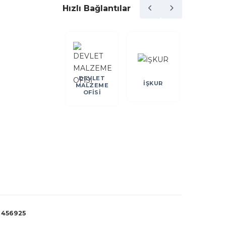
Hızlı Bağlantılar
DEVLET
DEİK
İŞKUR
KOSGE
MALZEME
OFİSİ
:
456925