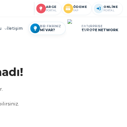
ARGE
ÖDEME
ONLİNE
PORTAL
YAP
PORTAL
BİR FİKRİNİZ
ENTERPRİSE
ru
İletişim
Mİ VAR?
EUROPE NETWORK
adı!
r.
lirsiniz.