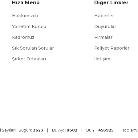
Hızlı Menü
Diğer Linkler
Hakkımızda
Haberler
Yönetim Kurulu
Duyurular
Kadromuz
Firmalar
Sık Sorulan Sorular
Faliyet Raporları
ABİGEM
TÜİK
Şirket Ortakları
İletişim
 Sayıları :
Bugün:
3623
|
Bu Ay:
18682
|
Bu Yıl:
456925
|
Toplam