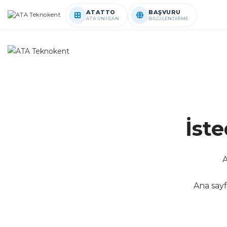
ATATTO
BAŞVURU
ATA ÜNİ-SAN
BİLGİLENDİRME
İst
A
Ana sayf