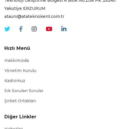
Teknoloji Geliştirme Bölgesi A Blok No:Z06 Pk. 25240
Yakutiye ERZURUM
atauni@atateknokent.com.tr
Hızlı Menü
Hakkımızda
Yönetim Kurulu
Kadromuz
Sık Sorulan Sorular
Şirket Ortakları
Diğer Linkler