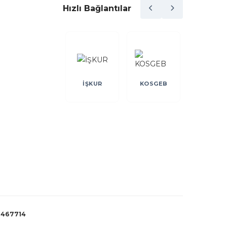
Hızlı Bağlantılar
DEVLET
KREDİ
İŞKUR
KOSGEB
MALZEME
GARANT
OFİSİ
FONU
:
467714