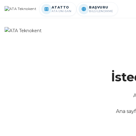
ATATTO
BAŞVURU
ATA ÜNİ-SAN
BİLGİLENDİRME
İst
A
Ana sayf