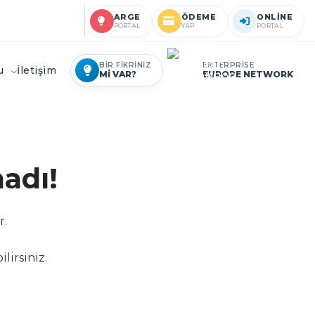
ARGE
ÖDEME
ONLİNE
PORTAL
YAP
PORTAL
BİR FİKRİNİZ
ENTERPRİSE
ru
İletişim
Mİ VAR?
EUROPE NETWORK
adı!
r.
lirsiniz.