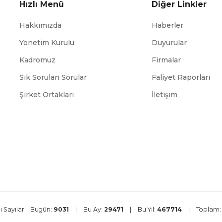
Hızlı Menü
Diğer Linkler
Hakkımızda
Haberler
Yönetim Kurulu
Duyurular
Kadromuz
Firmalar
Sık Sorulan Sorular
Faliyet Raporları
ABİGEM
TÜİK
DEİK
Şirket Ortakları
İletişim
 Sayıları :
Bugün:
9031
|
Bu Ay:
29471
|
Bu Yıl:
467714
|
Toplam