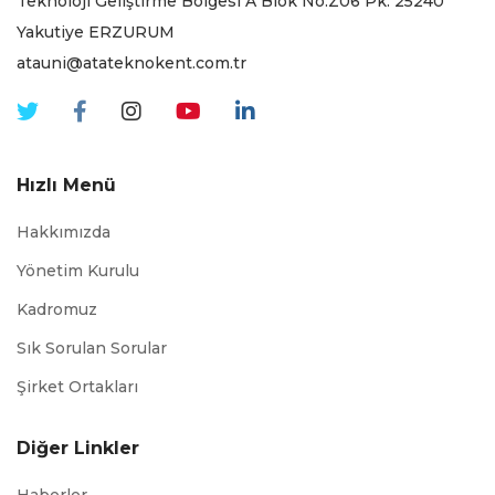
Teknoloji Geliştirme Bölgesi A Blok No:Z06 Pk. 25240
Yakutiye ERZURUM
atauni@atateknokent.com.tr
Hızlı Menü
Hakkımızda
Yönetim Kurulu
Kadromuz
Sık Sorulan Sorular
Şirket Ortakları
Diğer Linkler