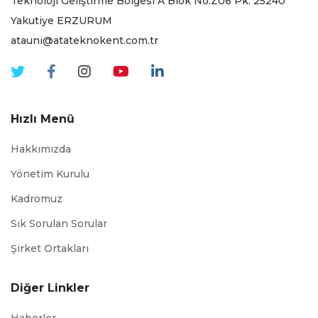
Teknoloji Geliştirme Bölgesi A Blok No:Z06 Pk. 25240
Yakutiye ERZURUM
atauni@atateknokent.com.tr
Hızlı Menü
Hakkımızda
Yönetim Kurulu
Kadromuz
Sık Sorulan Sorular
Şirket Ortakları
Diğer Linkler