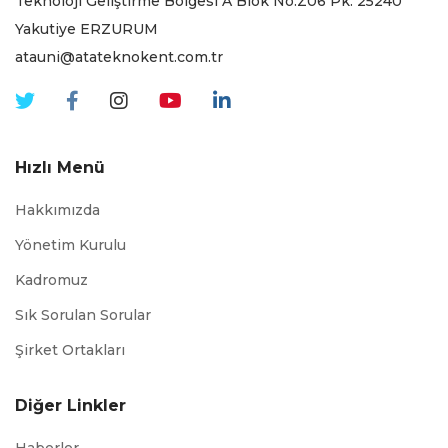
Teknoloji Geliştirme Bölgesi A Blok No:Z06 Pk. 25240
Yakutiye ERZURUM
atauni@atateknokent.com.tr
Hızlı Menü
Hakkımızda
Yönetim Kurulu
Kadromuz
Sık Sorulan Sorular
Şirket Ortakları
Diğer Linkler