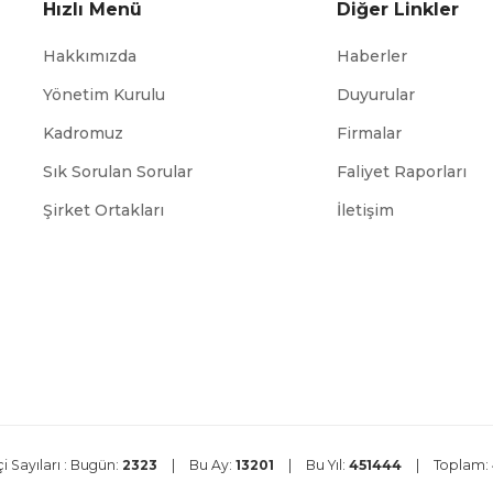
Hızlı Menü
Diğer Linkler
Hakkımızda
Haberler
Yönetim Kurulu
Duyurular
Kadromuz
Firmalar
Sık Sorulan Sorular
Faliyet Raporları
ABİGEM
TÜİK
Şirket Ortakları
İletişim
i Sayıları :
Bugün:
2323
|
Bu Ay:
13201
|
Bu Yıl:
451444
|
Toplam: