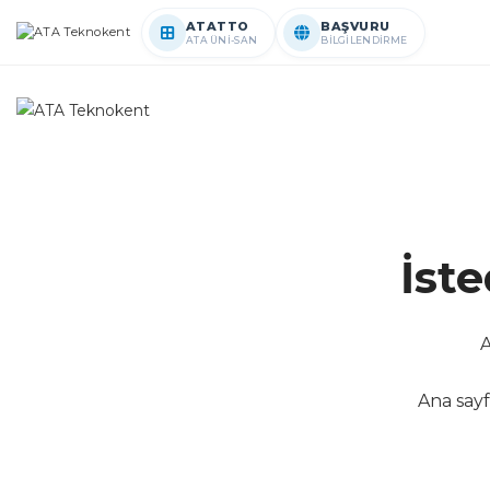
ATATTO
BAŞVURU
ATA ÜNİ-SAN
BİLGİLENDİRME
İst
A
Ana sayf