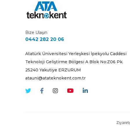
Bize Ulaşın
0442 282 20 06
Atatürk Üniversitesi Yerleşkesi İpekyolu Caddesi
Teknoloji Geliştirme Bölgesi A Blok No:Z06 Pk.
25240 Yakutiye ERZURUM
atauni@atateknokent.com.tr
Ziyaretç