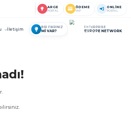
ARGE
ÖDEME
ONLİNE
PORTAL
YAP
PORTAL
BİR FİKRİNİZ
ENTERPRİSE
ru
İletişim
Mİ VAR?
EUROPE NETWORK
adı!
r.
lirsiniz.