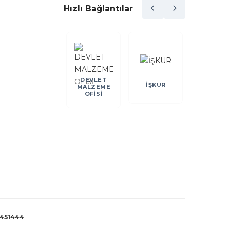
Hızlı Bağlantılar
DEVLET
DEİK
İŞKUR
KOSGE
MALZEME
OFİSİ
451444