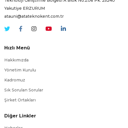
Teknoloji Geliştirme Bölgesi A Blok No:Z06 Pk. 25240
Yakutiye ERZURUM
atauni@atateknokent.com.tr
Hızlı Menü
Hakkımızda
Yönetim Kurulu
Kadromuz
Sık Sorulan Sorular
Şirket Ortakları
Diğer Linkler