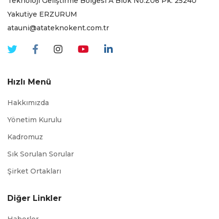
Teknoloji Geliştirme Bölgesi A Blok No:Z06 Pk. 25240
Yakutiye ERZURUM
atauni@atateknokent.com.tr
Hızlı Menü
Hakkımızda
Yönetim Kurulu
Kadromuz
Sık Sorulan Sorular
Şirket Ortakları
Diğer Linkler