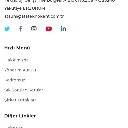
Teknoloji Geliştirme Bölgesi A Blok No:Z06 Pk. 25240
Yakutiye ERZURUM
atauni@atateknokent.com.tr
Hızlı Menü
Hakkımızda
Yönetim Kurulu
Kadromuz
Sık Sorulan Sorular
Şirket Ortakları
Diğer Linkler