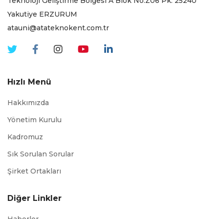
Teknoloji Geliştirme Bölgesi A Blok No:Z06 Pk. 25240
Yakutiye ERZURUM
atauni@atateknokent.com.tr
Hızlı Menü
Hakkımızda
Yönetim Kurulu
Kadromuz
Sık Sorulan Sorular
Şirket Ortakları
Diğer Linkler