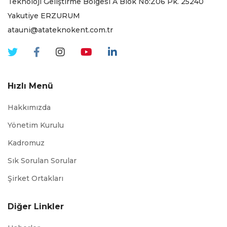
Teknoloji Geliştirme Bölgesi A Blok No:Z06 Pk. 25240
Yakutiye ERZURUM
atauni@atateknokent.com.tr
Hızlı Menü
Hakkımızda
Yönetim Kurulu
Kadromuz
Sık Sorulan Sorular
Şirket Ortakları
Diğer Linkler