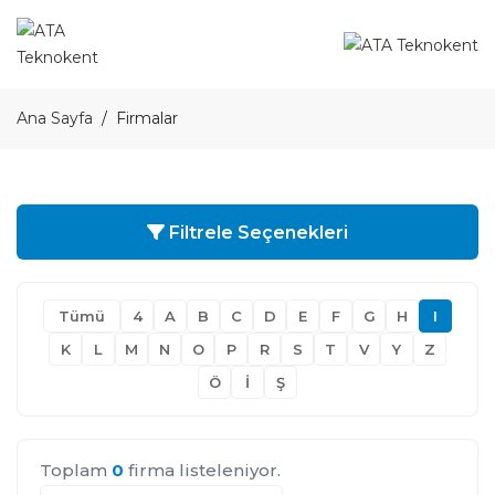
Ana Sayfa
Firmalar
Filtrele Seçenekleri
Tümü
4
A
B
C
D
E
F
G
H
I
K
L
M
N
O
P
R
S
T
V
Y
Z
Ö
İ
Ş
Toplam
0
firma listeleniyor.