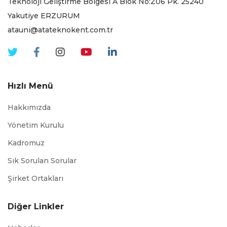
Teknoloji Geliştirme Bölgesi A Blok No:Z06 Pk. 25240
Yakutiye ERZURUM
atauni@atateknokent.com.tr
Hızlı Menü
Hakkımızda
Yönetim Kurulu
Kadromuz
Sık Sorulan Sorular
Şirket Ortakları
Diğer Linkler