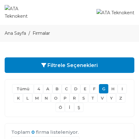
Ana Sayfa
Firmalar
Filtrele Seçenekleri
Tümü
4
A
B
C
D
E
F
G
H
I
K
L
M
N
O
P
R
S
T
V
Y
Z
Ö
İ
Ş
Toplam
0
firma listeleniyor.