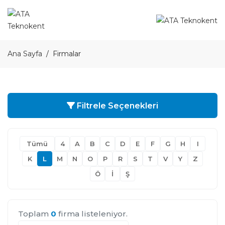
Ana Sayfa
Firmalar
Filtrele Seçenekleri
Tümü
4
A
B
C
D
E
F
G
H
I
K
L
M
N
O
P
R
S
T
V
Y
Z
Ö
İ
Ş
Toplam
0
firma listeleniyor.