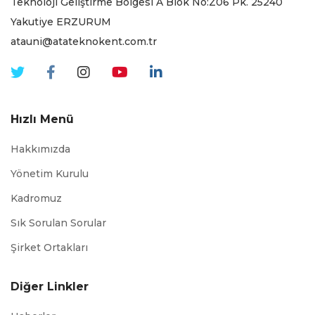
Teknoloji Geliştirme Bölgesi A Blok No:Z06 Pk. 25240
Yakutiye ERZURUM
atauni@atateknokent.com.tr
Hızlı Menü
Hakkımızda
Yönetim Kurulu
Kadromuz
Sık Sorulan Sorular
Şirket Ortakları
Diğer Linkler